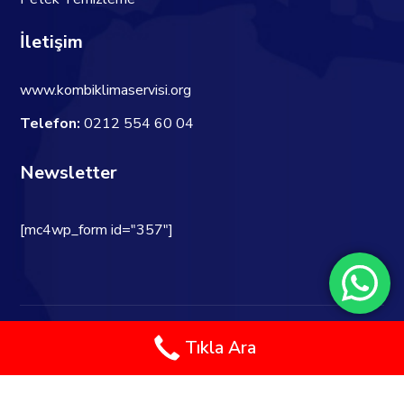
İletişim
www.kombiklimaservisi.org
Telefon:
0212 554 60 04
Newsletter
[mc4wp_form id="357"]
Copyright © 2021 Web Tasarım-
Kobisoft.net
Tıkla Ara